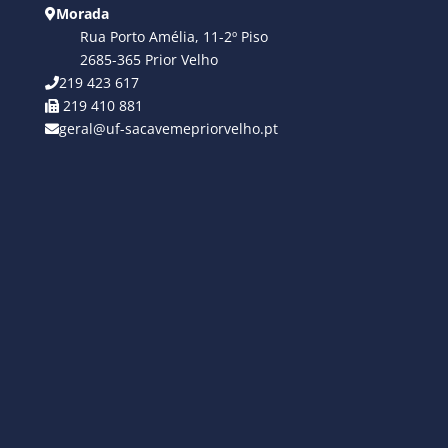
Morada
Rua Porto Amélia, 11-2º Piso
2685-365 Prior Velho
219 423 617
219 410 881
geral@uf-sacavemepriorvelho.pt