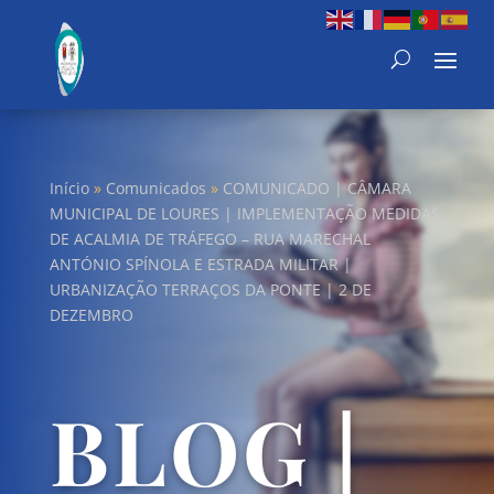
Início
»
Comunicados
»
COMUNICADO | CÂMARA
MUNICIPAL DE LOURES | IMPLEMENTAÇÃO MEDIDAS
DE ACALMIA DE TRÁFEGO – RUA MARECHAL
ANTÓNIO SPÍNOLA E ESTRADA MILITAR |
URBANIZAÇÃO TERRAÇOS DA PONTE | 2 DE
DEZEMBRO
BLOG |