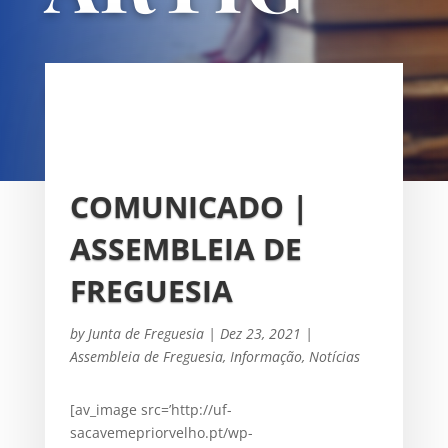
OS
UNIÃO DAS FREGUESIAS DE
SACAVÉM E PRIOR VELHO
COMUNICADO |
ASSEMBLEIA DE
FREGUESIA
by
Junta de Freguesia
|
Dez 23, 2021
|
Assembleia de Freguesia
,
Informação
,
Notícias
[av_image src=’http://uf-
sacavemepriorvelho.pt/wp-