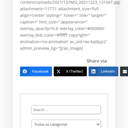
content/uploads/2021/12/IMG_20211223_131047.jpg’
attachment=’11771′ attachment_size=’full’
align=’center’ styling=” hover=” link=” target=”
caption=” font_size=” appearance=”
overlay_opacity=’0.4′ overlay_color=’#000000′
overlay_text_color=’#ffffff’ copyright=”
animation=’no-animation’ av_uid=’av-kxj0jqz2′
admin_preview_bg=”][/av_image]
Share via:
Facebook
X (Twitter)
LinkedIn