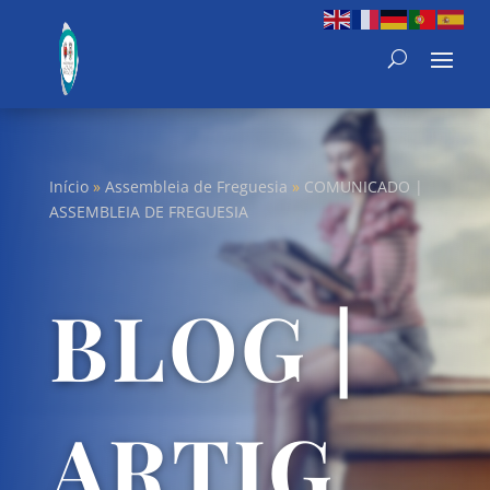
Início
»
Assembleia de Freguesia
»
COMUNICADO |
ASSEMBLEIA DE FREGUESIA
BLOG |
ARTIG