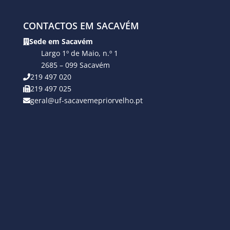
CONTACTOS EM SACAVÉM
Sede em Sacavém
Largo 1º de Maio, n.º 1
2685 – 099 Sacavém
219 497 020
219 497 025
geral@uf-sacavemepriorvelho.pt