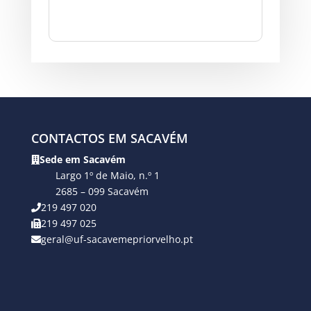
CONTACTOS EM SACAVÉM
Sede em Sacavém
Largo 1º de Maio, n.º 1
2685 – 099 Sacavém
219 497 020
219 497 025
geral@uf-sacavemepriorvelho.pt