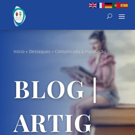
Início
»
Destaques
»
Comunicado à População
BLOG |
ARTIG