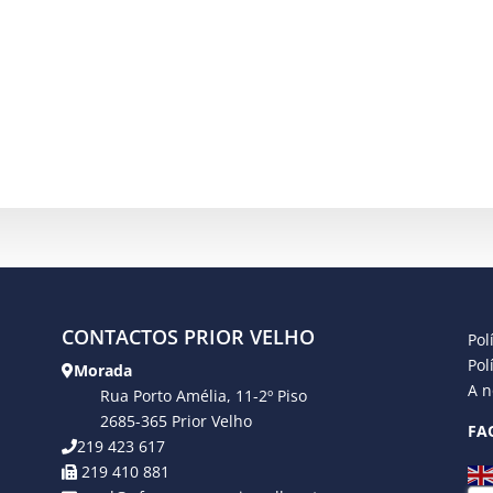
CONTACTOS PRIOR VELHO
Pol
Pol
Morada
A n
Rua Porto Amélia, 11-2º Piso
2685-365 Prior Velho
FA
219 423 617
219 410 881