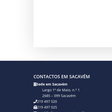
CONTACTOS EM SACAVÉM
Sede em Sacavém
Largo 1º de Maio, n.º 1
2685 – 099 Sacavém
219 497 020
219 497 025