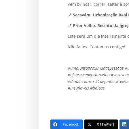
Vem brincar, correr, saltar e so
📍 Sacavém: Urbanização Real 
📍 Prior Velho: Recinto da Igr
Este será um dia inteiramente 
Não faltes. Contamos contigo!
#umajuntaproximadaspessoas #un
#ufsacavemepriorvelho #sacavem 
#diadacrianca #1dejunho #celebr
#insuflaveis #baloes
Facebook
X (Twitter)