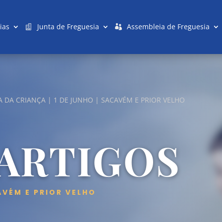
ias
Junta de Freguesia
Assembleia de Freguesia
DA CRIANÇA | 1 DE JUNHO | SACAVÉM E PRIOR VELHO
 ARTIGOS
AVÉM E PRIOR VELHO