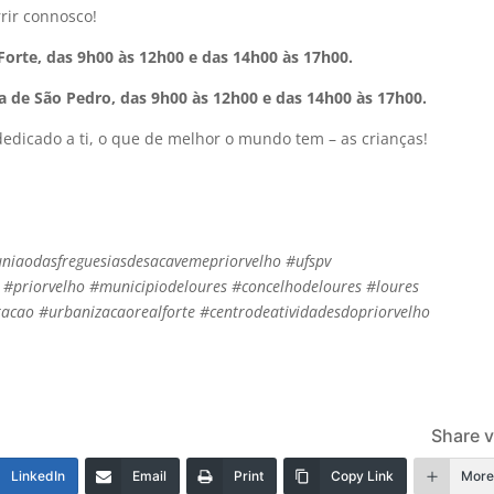
rrir connosco!
Forte, das 9h00 às 12h00 e das 14h00 às 17h00.
eja de São Pedro, das 9h00 às 12h00 e das 14h00 às 17h00.
dedicado a ti, o que de melhor o mundo tem – as crianças!
iaodasfreguesiasdesacavemepriorvelho #ufspv
#priorvelho #municipiodeloures #concelhodeloures #loures
acao #urbanizacaorealforte #centrodeatividadesdopriorvelho
Share v
LinkedIn
Email
Print
Copy Link
Mor