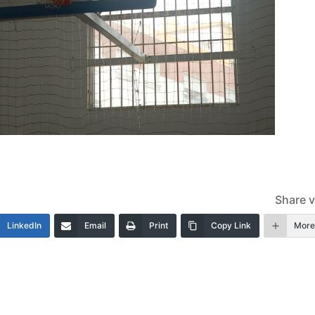
Share v
LinkedIn
Email
Print
Copy Link
Mor