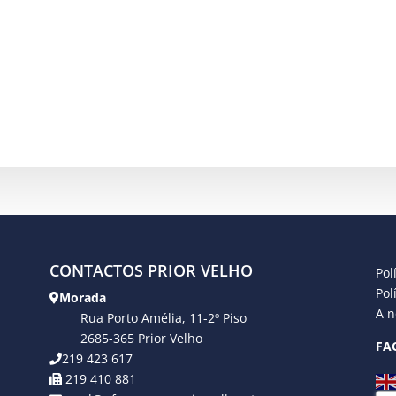
CONTACTOS PRIOR VELHO
Pol
Pol
Morada
A n
Rua Porto Amélia, 11-2º Piso
2685-365 Prior Velho
FA
219 423 617
219 410 881