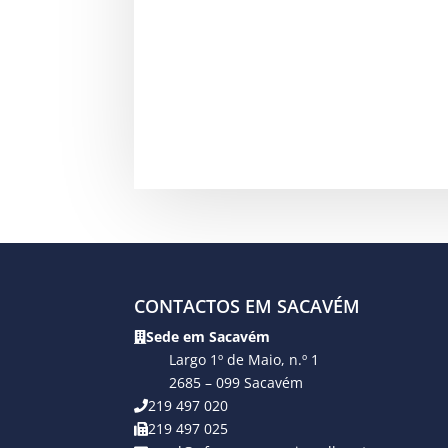
CONTACTOS EM SACAVÉM
Sede em Sacavém
Largo 1º de Maio, n.º 1
2685 – 099 Sacavém
219 497 020
219 497 025