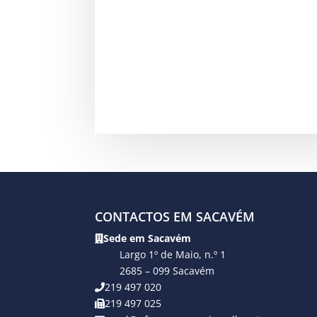
CONTACTOS EM SACAVÉM
Sede em Sacavém
Largo 1º de Maio, n.º 1
2685 – 099 Sacavém
219 497 020
219 497 025