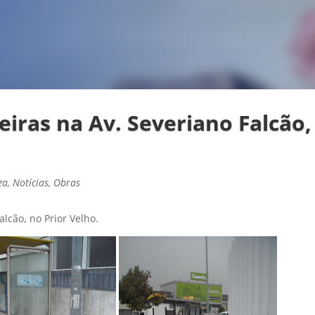
eiras na Av. Severiano Falcão,
za
,
Notícias
,
Obras
lcão, no Prior Velho.