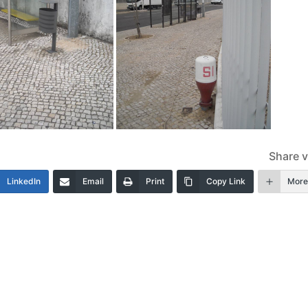
Share v
LinkedIn
Email
Print
Copy Link
Mor