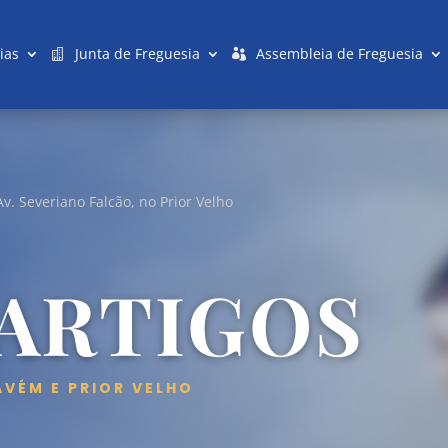
ias
Junta de Freguesia
Assembleia de Freguesia
v. Severiano Falcão, no Prior Velho
 ARTIGOS
AVÉM E PRIOR VELHO