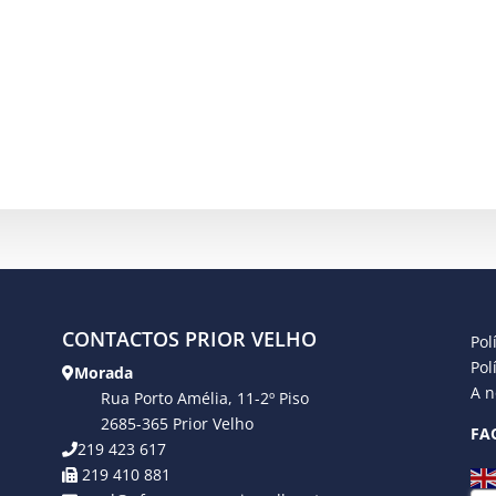
CONTACTOS PRIOR VELHO
Pol
Pol
Morada
A n
Rua Porto Amélia, 11-2º Piso
2685-365 Prior Velho
FA
219 423 617
219 410 881