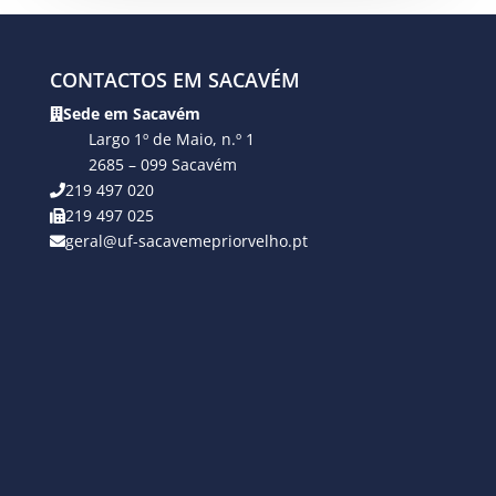
CONTACTOS EM SACAVÉM
Sede em Sacavém
Largo 1º de Maio, n.º 1
2685 – 099 Sacavém
219 497 020
219 497 025
geral@uf-sacavemepriorvelho.pt