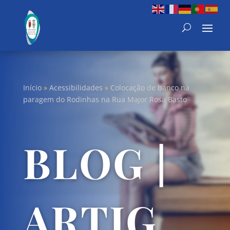
Início
»
Acessibilidades
»
Colocação de banco na
paragem do Rodinhas na Rua Major Rosa Basto
BLOG |
ARTIG