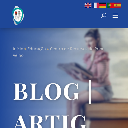
Início
»
Educação
»
Centro de Recursos do Prior
Velho
BLOG |
ARTIG