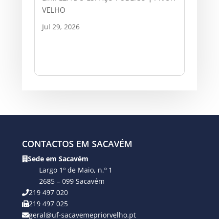
VELHO
Jul 29, 2026
CONTACTOS EM SACAVÉM
Sede em Sacavém
Largo 1º de Maio, n.º 1
2685 – 099 Sacavém
219 497 020
219 497 025
geral@uf-sacavemepriorvelho.pt