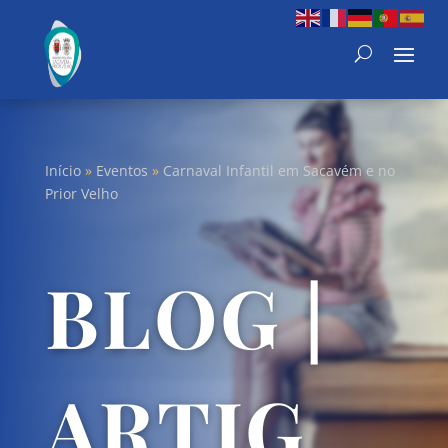
Início
»
Eventos
»
Carnaval Infantil em Sacavém e no
Prior Velho
BLOG |
ARTIG