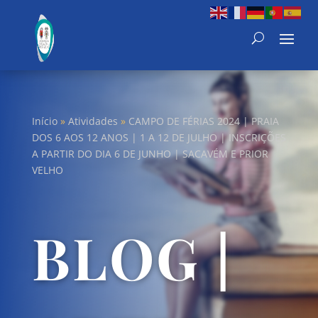
Início
»
Atividades
»
CAMPO DE FÉRIAS 2024 | PRAIA
DOS 6 AOS 12 ANOS | 1 A 12 DE JULHO | INSCRIÇÕES
A PARTIR DO DIA 6 DE JUNHO | SACAVÉM E PRIOR
VELHO
BLOG |