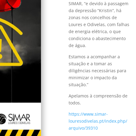
SIMAR, “e devido à passagem
da depressão “Kristin”, há
zonas nos concelhos de
Loures e Odivelas, com falhas
de energia elétrica, o que
condiciona o abastecimento
de água.
Estamos a acompanhar a
situação e a tomar as
diligências necessárias para
minimizar o impacto da
situação.”
Apelamos à compreensão de
todos.
https://www.simar-
louresodivelas.pt/index.php/
arquivo/39310