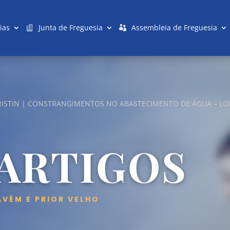
ias
Junta de Freguesia
Assembleia de Freguesia
KRISTIN | CONSTRANGIMENTOS NO ABASTECIMENTO DE ÁGUA – LO
 ARTIGOS
AVÉM E PRIOR VELHO