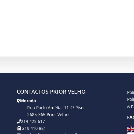
CONTACTOS PRIOR VELHO
Pol
Pol
Morada
A n
Rua Porto Amélia, 11-2º Piso
2685-365 Prior Velho
FA
219 423 617
219 410 881