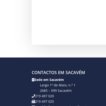
CONTACTOS EM SACAVÉM
Sede em Sacavém
Largo 1º de Maio, n.º 1
2685 – 099 Sacavém
219 497 020
219 497 025