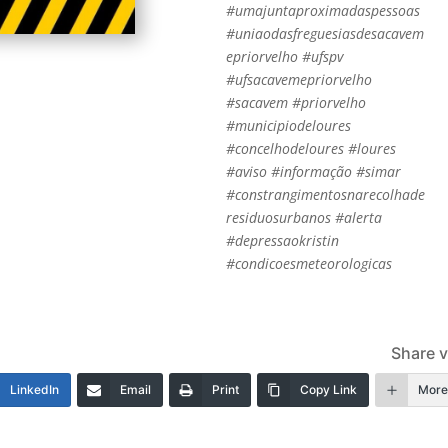
#umajuntaproximadaspessoas
#uniaodasfreguesiasdesacavem
epriorvelho #ufspv
#ufsacavemepriorvelho
#sacavem #priorvelho
#municipiodeloures
#concelhodeloures #loures
#aviso #informação #simar
#constrangimentosnarecolhade
residuosurbanos #alerta
#depressaokristin
#condicoesmeteorologicas
Share v
LinkedIn
Email
Print
Copy Link
Mor