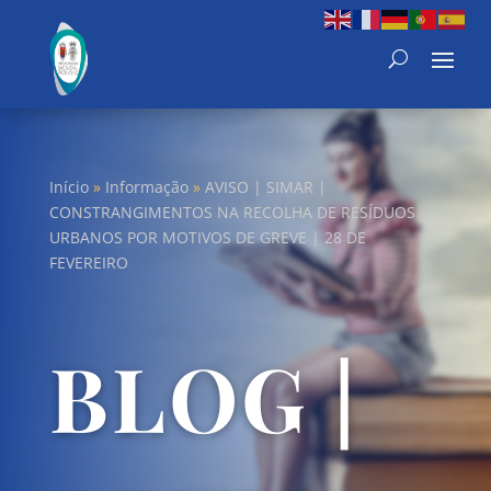
Início
»
Informação
»
AVISO | SIMAR |
CONSTRANGIMENTOS NA RECOLHA DE RESÍDUOS
URBANOS POR MOTIVOS DE GREVE | 28 DE
FEVEREIRO
BLOG |