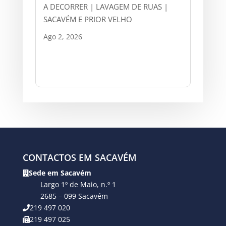
A DECORRER | LAVAGEM DE RUAS |
SACAVÉM E PRIOR VELHO
Ago 2, 2026
CONTACTOS EM SACAVÉM
Sede em Sacavém
Largo 1º de Maio, n.º 1
2685 – 099 Sacavém
219 497 020
219 497 025