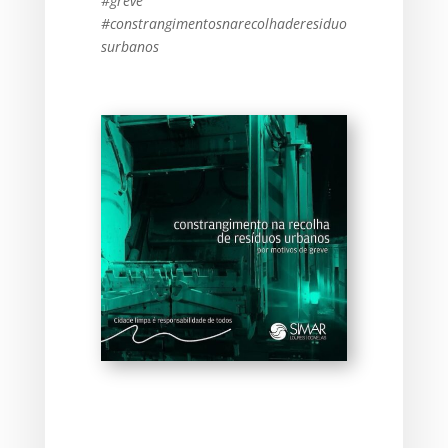
#greve
#constrangimentosnarecolhaderesiduo
surbanos