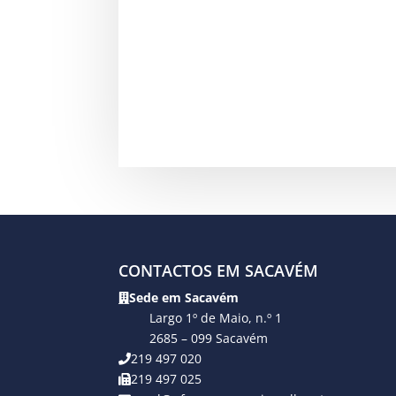
CONTACTOS EM SACAVÉM
Sede em Sacavém
Largo 1º de Maio, n.º 1
2685 – 099 Sacavém
219 497 020
219 497 025