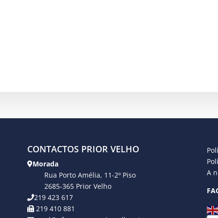
CONTACTOS PRIOR VELHO
Pol
Pol
Morada
A n
Rua Porto Amélia, 11-2º Piso
2685-365 Prior Velho
FA
219 423 617
219 410 881