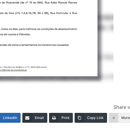
Share v
LinkedIn
Email
Print
Copy Link
Mor