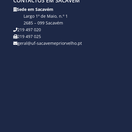
CONTACTOS EM SACAVÉM
Sede em Sacavém
Largo 1º de Maio, n.º 1
2685 – 099 Sacavém
219 497 020
219 497 025
geral@uf-sacavemepriorvelho.pt