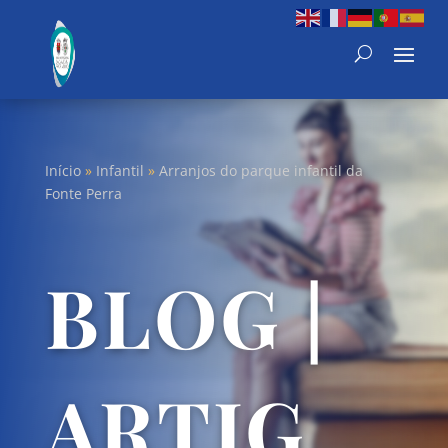
Início
»
Infantil
»
Arranjos do parque infantil da
Fonte Perra
BLOG |
ARTIG