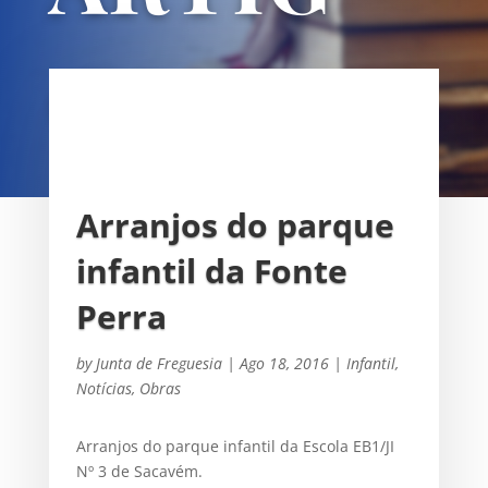
OS
UNIÃO DAS FREGUESIAS DE
SACAVÉM E PRIOR VELHO
Arranjos do parque
infantil da Fonte
Perra
by
Junta de Freguesia
|
Ago 18, 2016
|
Infantil
,
Notícias
,
Obras
Arranjos do parque infantil da Escola EB1/JI
Nº 3 de Sacavém.