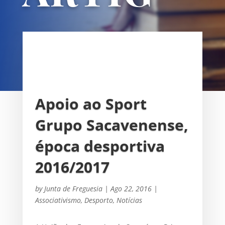
OS
UNIÃO DAS FREGUESIAS DE
SACAVÉM E PRIOR VELHO
Apoio ao Sport
Grupo Sacavenense,
época desportiva
2016/2017
by
Junta de Freguesia
|
Ago 22, 2016
|
Associativismo
,
Desporto
,
Notícias