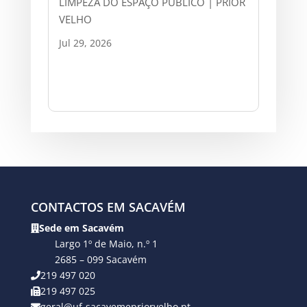
LIMPEZA DO ESPAÇO PÚBLICO | PRIOR
VELHO
Jul 29, 2026
CONTACTOS EM SACAVÉM
Sede em Sacavém
Largo 1º de Maio, n.º 1
2685 – 099 Sacavém
219 497 020
219 497 025
geral@uf-sacavemepriorvelho.pt