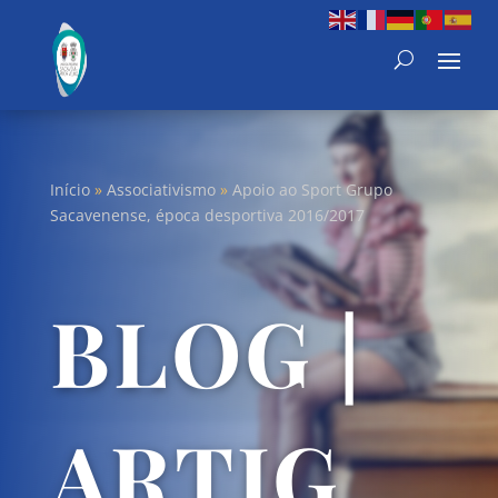
Início
»
Associativismo
»
Apoio ao Sport Grupo
Sacavenense, época desportiva 2016/2017
BLOG |
ARTIG