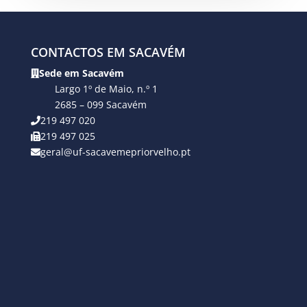
CONTACTOS EM SACAVÉM
Sede em Sacavém
Largo 1º de Maio, n.º 1
2685 – 099 Sacavém
219 497 020
219 497 025
geral@uf-sacavemepriorvelho.pt