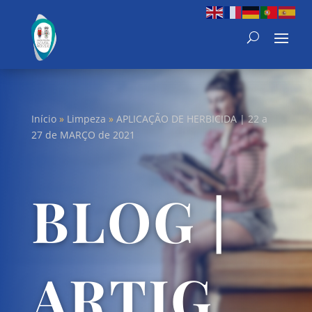
Início
»
Limpeza
»
APLICAÇÃO DE HERBICIDA | 22 a
27 de MARÇO de 2021
BLOG |
ARTIG