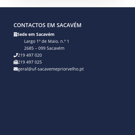
CONTACTOS EM SACAVÉM
Sede em Sacavém
Largo 1º de Maio, n.º 1
2685 – 099 Sacavém
219 497 020
219 497 025
geral@uf-sacavemepriorvelho.pt