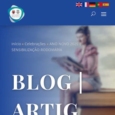
Início
»
Celebrações
»
ANO NOVO 2025 |
SENSIBILIZAÇÃO RODOVIÁRIA
BLOG |
ARTIG