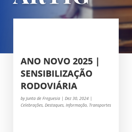
OS
UNIÃO DAS FREGUESIAS DE
SACAVÉM E PRIOR VELHO
ANO NOVO 2025 |
SENSIBILIZAÇÃO
RODOVIÁRIA
by
Junta de Freguesia
|
Dez 30, 2024
|
Celebrações
,
Destaques
,
Informação
,
Transportes