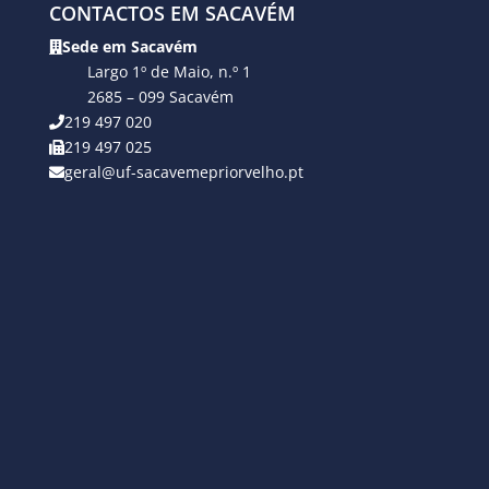
CONTACTOS EM SACAVÉM
Sede em Sacavém
Largo 1º de Maio, n.º 1
2685 – 099 Sacavém
219 497 020
219 497 025
geral@uf-sacavemepriorvelho.pt