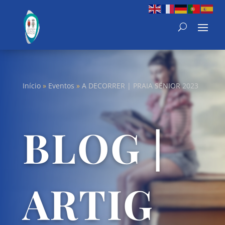
Início
»
Eventos
»
A DECORRER | PRAIA SÉNIOR 2023
BLOG |
ARTIG