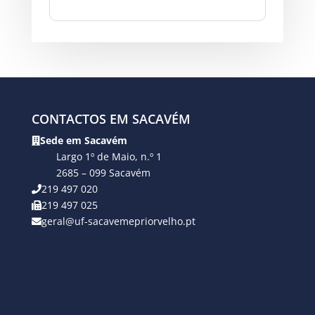
CONTACTOS EM SACAVÉM
Sede em Sacavém
Largo 1º de Maio, n.º 1
2685 – 099 Sacavém
219 497 020
219 497 025
geral@uf-sacavemepriorvelho.pt