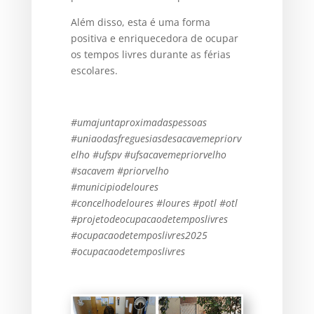
Além disso, esta é uma forma
positiva e enriquecedora de ocupar
os tempos livres durante as férias
escolares.
#umajuntaproximadaspessoas
#uniaodasfreguesiasdesacavemepriorv
elho #ufspv #ufsacavemepriorvelho
#sacavem #priorvelho
#municipiodeloures
#concelhodeloures #loures #potl #otl
#projetodeocupacaodetemposlivres
#ocupacaodetemposlivres2025
#ocupacaodetemposlivres