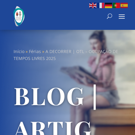
Início
»
Férias
»
A DECORRER | OTL – OCUPAÇÃO DE
TEMPOS LIVRES 2025
BLOG |
ARTIG