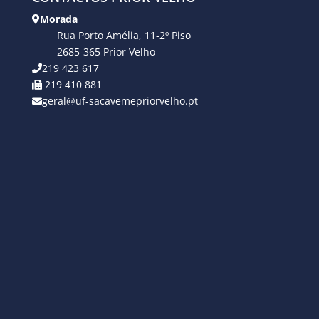
Morada
Rua Porto Amélia, 11-2º Piso
2685-365 Prior Velho
219 423 617
219 410 881
geral@uf-sacavemepriorvelho.pt