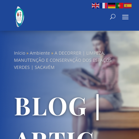
Início
»
Ambiente
»
A DECORRER | LIMPEZA,
MANUTENÇÃO E CONSERVAÇÃO DOS ESPAÇOS
VERDES | SACAVÉM
BLOG |