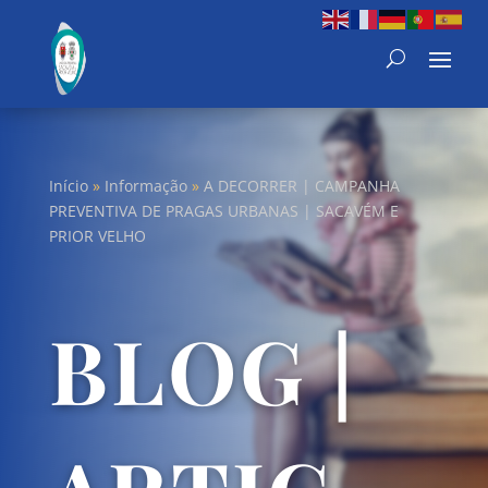
Início
»
Informação
»
A DECORRER | CAMPANHA
PREVENTIVA DE PRAGAS URBANAS | SACAVÉM E
PRIOR VELHO
BLOG |