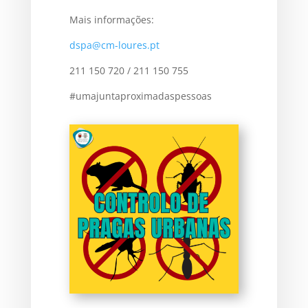
Mais informações:
dspa@cm-loures.pt
211 150 720 / 211 150 755
#umajuntaproximadaspessoas