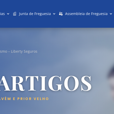
ias
Junta de Freguesia
Assembleia de Freguesia
lismo – Liberty Seguros
 ARTIGOS
AVÉM E PRIOR VELHO