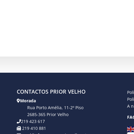
CONTACTOS PRIOR VELHO
Pol
Pol
Morada
A n
Rua Porto Amélia, 11-2º Piso
2685-365 Prior Velho
FA
219 423 617
219 410 881