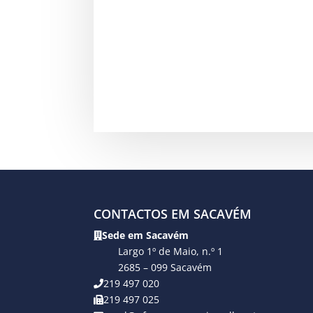
CONTACTOS EM SACAVÉM
Sede em Sacavém
Largo 1º de Maio, n.º 1
2685 – 099 Sacavém
219 497 020
219 497 025