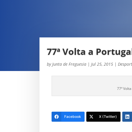
77ª Volta a Portuga
by
Junta de Freguesia
|
Jul 25, 2015
|
Despor
77ª Volta
Facebook
X (Twitter)