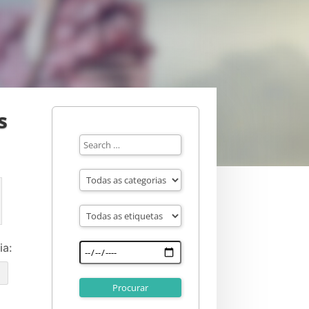
s
ia:
e