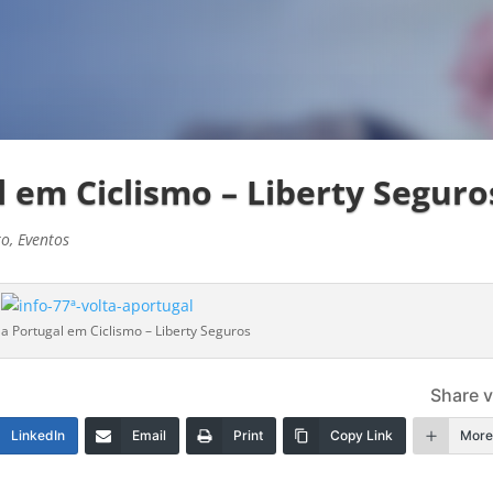
l em Ciclismo – Liberty Seguro
to
,
Eventos
 a Portugal em Ciclismo – Liberty Seguros
Share v
LinkedIn
Email
Print
Copy Link
Mor