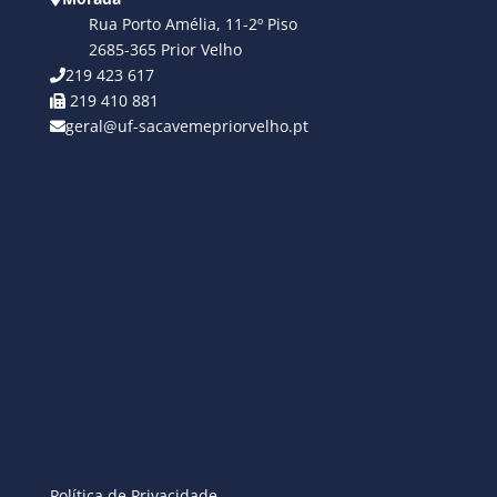
Rua Porto Amélia, 11-2º Piso
2685-365 Prior Velho
219 423 617
219 410 881
geral@uf-sacavemepriorvelho.pt
Política de Privacidade