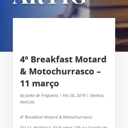
OS
UNIÃO DAS FREGUESIAS DE
SACAVÉM E PRIOR VELHO
4º Breakfast Motard
& Motochurrasco –
11 março
by
Junta de Freguesia
|
Fev 28, 2018
|
Eventos
,
Notícias
4º Breakfast Motard & Motochurrasco
Dia 11 de Março 2018 pelas 10h na Quinta de