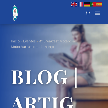
Início
»
Eventos
»
4º Breakfast Motard &
Motochurrasco – 11 março
BLOG |
ARTIG