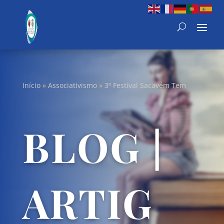
Início
»
Associativismo
»
3º Festival Sacavém Tem
BLOG |
ARTIG