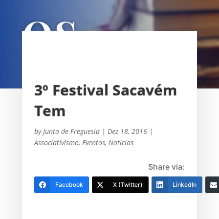
OS
UNIÃO DAS FREGUESIAS DE
SACAVÉM E PRIOR VELHO
3º Festival Sacavém
Tem
by
Junta de Freguesia
|
Dez 18, 2016
|
Associativismo
,
Eventos
,
Notícias
Share via:
Facebook
X (Twitter)
LinkedIn