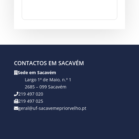
CONTACTOS EM SACAVÉM
Sede em Sacavém
Largo 1º de Maio, n.º 1
2685 – 099 Sacavém
219 497 020
219 497 025
geral@uf-sacavemepriorvelho.pt