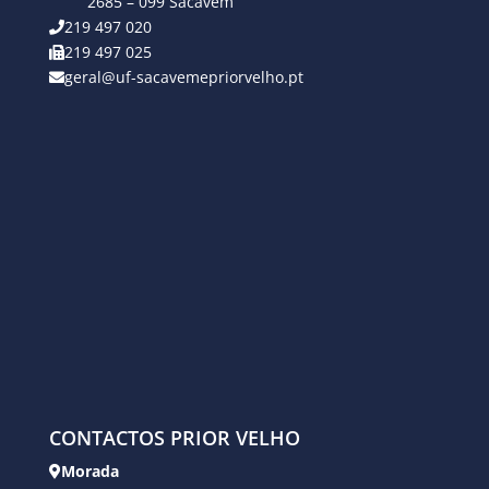
2685 – 099 Sacavém
219 497 020
219 497 025
geral@uf-sacavemepriorvelho.pt
CONTACTOS PRIOR VELHO
Morada