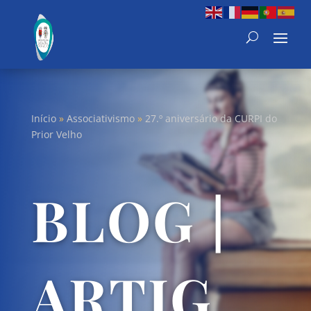
Início
»
Associativismo
»
27.º aniversário da CURPI do
Prior Velho
BLOG |
ARTIG