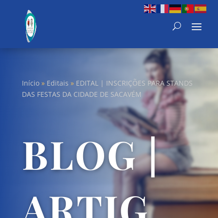
Início
»
Editais
»
EDITAL | INSCRIÇÕES PARA STANDS
DAS FESTAS DA CIDADE DE SACAVÉM
BLOG |
ARTIG