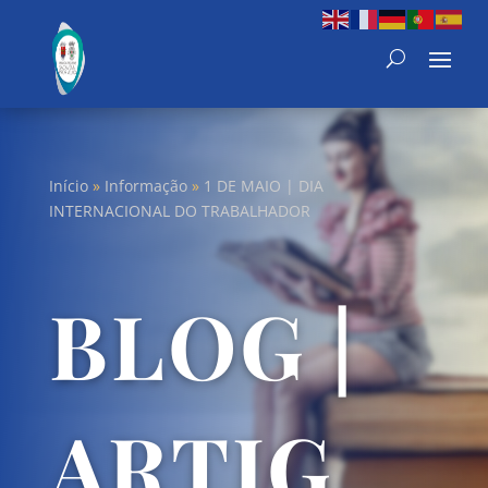
Início
»
Informação
»
1 DE MAIO | DIA
INTERNACIONAL DO TRABALHADOR
BLOG |
ARTIG