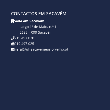
CONTACTOS EM SACAVÉM
Sede em Sacavém
Largo 1º de Maio, n.º 1
2685 – 099 Sacavém
219 497 020
219 497 025
geral@uf-sacavemepriorvelho.pt