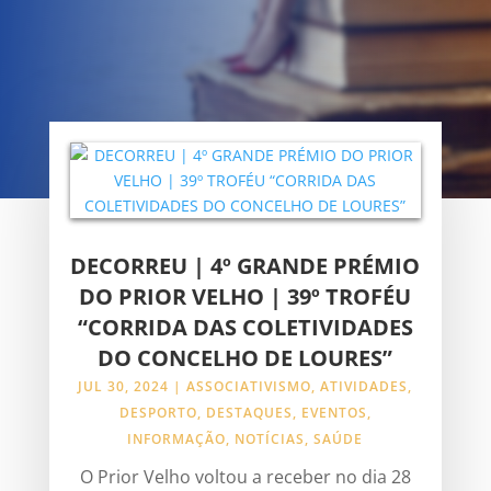
DECORREU | 4º GRANDE PRÉMIO
DO PRIOR VELHO | 39º TROFÉU
“CORRIDA DAS COLETIVIDADES
DO CONCELHO DE LOURES”
JUL 30, 2024
|
ASSOCIATIVISMO
,
ATIVIDADES
,
DESPORTO
,
DESTAQUES
,
EVENTOS
,
INFORMAÇÃO
,
NOTÍCIAS
,
SAÚDE
O Prior Velho voltou a receber no dia 28