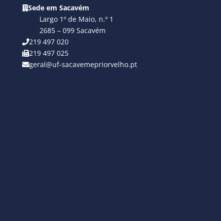
Sede em Sacavém
Largo 1º de Maio, n.º 1
2685 – 099 Sacavém
219 497 020
219 497 025
geral@uf-sacavemepriorvelho.pt