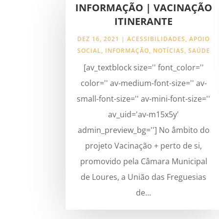
INFORMAÇÃO | VACINAÇÃO
ITINERANTE
DEZ 16, 2021
|
ACESSIBILIDADES
,
APOIO
SOCIAL
,
INFORMAÇÃO
,
NOTÍCIAS
,
SAÚDE
[av_textblock size='' font_color=''
color='' av-medium-font-size='' av-
small-font-size='' av-mini-font-size=''
av_uid='av-m15x5y'
admin_preview_bg=''] No âmbito do
projeto Vacinação + perto de si,
promovido pela Câmara Municipal
de Loures, a União das Freguesias
de...