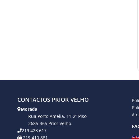
CONTACTOS PRIOR VELHO
Pol
Pol
Morada
A n
Rua Porto Amélia, 11-2º Piso
2685-365 Prior Velho
FA
219 423 617
219 410 881