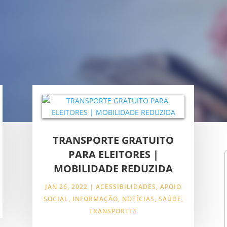
TRANSPORTE GRATUITO
PARA ELEITORES |
MOBILIDADE REDUZIDA
JAN 26, 2022
|
ACESSIBILIDADES
,
APOIO
SOCIAL
,
INFORMAÇÃO
,
NOTÍCIAS
,
SAÚDE
,
TRANSPORTES