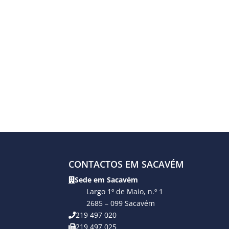
CONTACTOS EM SACAVÉM
Sede em Sacavém
Largo 1º de Maio, n.º 1
2685 – 099 Sacavém
219 497 020
219 497 025