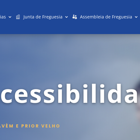
ias
Junta de Freguesia
Assembleia de Freguesia
cessibilid
AVÉM E PRIOR VELHO