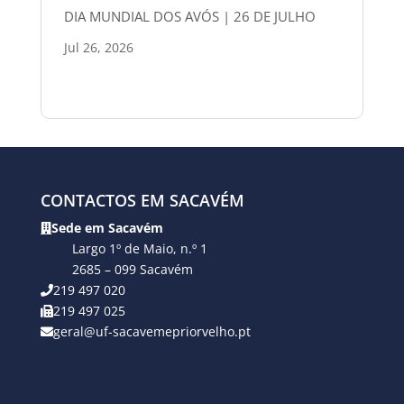
DIA MUNDIAL DOS AVÓS | 26 DE JULHO
Jul 26, 2026
CONTACTOS EM SACAVÉM
Sede em Sacavém
Largo 1º de Maio, n.º 1
2685 – 099 Sacavém
219 497 020
219 497 025
geral@uf-sacavemepriorvelho.pt