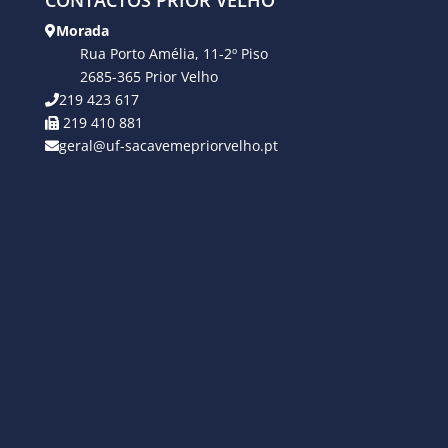
CONTACTOS PRIOR VELHO
Morada
Rua Porto Amélia, 11-2º Piso
2685-365 Prior Velho
219 423 617
219 410 881
geral@uf-sacavemepriorvelho.pt