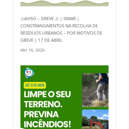
⚠AVISO – GREVE ⚠ | SIMAR |
CONSTRANGIMENTOS NA RECOLHA DE
RESÍDUOS URBANOS – POR MOTIVOS DE
GREVE | 17 DE ABRIL
Abr 16, 2026