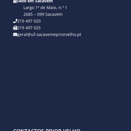
Sede em Sacavém
Largo 1º de Maio, n.º 1
2685 – 099 Sacavém
219 497 020
219 497 025
geral@uf-sacavemepriorvelho.pt